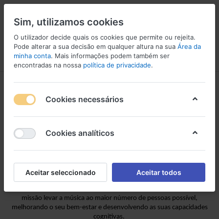
Sim, utilizamos cookies
O utilizador decide quais os cookies que permite ou rejeita.
2
Pode alterar a sua decisão em qualquer altura na sua
Área da
minha conta
. Mais informações podem também ser
Menu
Iniciar sessão
Comparar
Lista de Desejos
Carrinho
encontradas na nossa
política de privacidade
.
Sobre Nós - A Festa da
Cookies necessários
Música
Cookies analíticos
A Festa da Música é uma empresa
nacional
que se dedica ao comércio
de instrumentos musicais, som, luz profissional, consumíveis e
prestação de serviços como transporte
e afinação
de pianos
,
instalações de som, entre outros.
Aceitar seleccionado
Aceitar todos
Somos herdeiros da experiência e conhecimento de uma família com
mais de duas gerações de ligação ao mundo da música e temos como
missão
levar
a música ao
maior número de pessoas possível,
melhorando o seu bem-estar e desenvolvendo as suas capacidades
cognitivas.