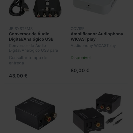
JB SYSTEMS
COVISE
Conversor de Áudio
Amplificador Audiophony
Digital/Analógico USB
WICASTplay
para RCA JB Systems
Conversor de Áudio
Audiophony WICASTplay
JBSCV01
Digital/Analógico USB para
RCA JB Systems JBSCV01
Consultar tempo de
Disponível
entrega
80,00 €
43,00 €