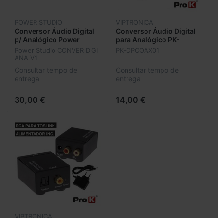
POWER STUDIO
VIPTRONICA
Conversor Áudio Digital
Conversor Áudio Digital
p/ Analógico Power
para Analógico PK-
Studio CONVER DIGI ANA
OPCOAX01
Power Studio CONVER DIGI
PK-OPCOAX01
V1
ANA V1
Consultar tempo de
Consultar tempo de
entrega
entrega
30,00 €
14,00 €
VIPTRONICA