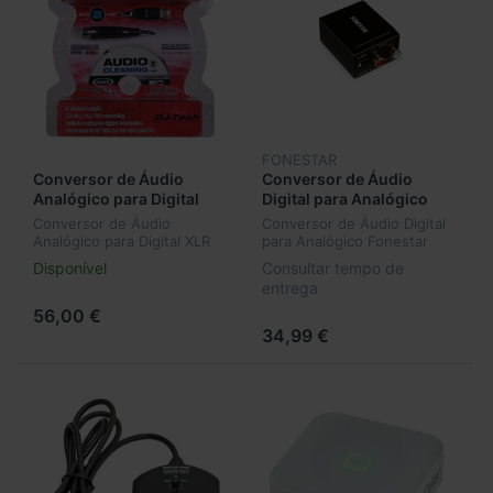
FONESTAR
Conversor de Áudio
Conversor de Áudio
Analógico para Digital
Digital para Analógico
XLR para USB DJ-Tech
Fonestar FO-37DA
Conversor de Áudio
Conversor de Áudio Digital
x2u100400440
Analógico para Digital XLR
para Analógico Fonestar
para USB DJ-Tech
FO-37DA
Disponível
Consultar tempo de
x2u100400440
entrega
56,00 €
34,99 €