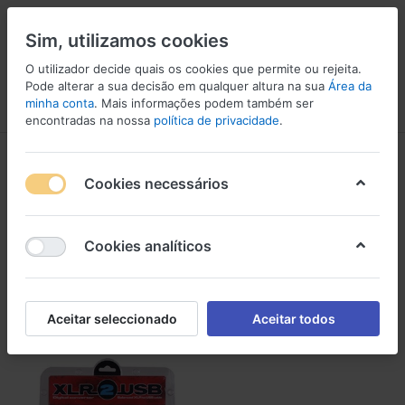
Sim, utilizamos cookies
O utilizador decide quais os cookies que permite ou rejeita.
Pode alterar a sua decisão em qualquer altura na sua
Área da
minha conta
. Mais informações podem também ser
Menu
Iniciar sessão
Comparar
Lista de Desejos
Carrinho
encontradas na nossa
política de privacidade
.
Conversores de áudio
Cookies necessários
1-7
de
7
Conversores de áudio
Cookies analíticos
Filtro
Ordenar
Aceitar seleccionado
Aceitar todos