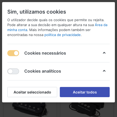
Sim, utilizamos cookies
O utilizador decide quais os cookies que permite ou rejeita.
1
Pode alterar a sua decisão em qualquer altura na sua
Área da
minha conta
. Mais informações podem também ser
Menu
Iniciar sessão
Comparar
Lista de Desejos
Carrinho
encontradas na nossa
política de privacidade
.
Pickups
Cookies necessários
1-16
de
16
Pickups
Cookies analíticos
Aceitar seleccionado
Aceitar todos