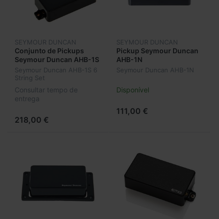
SEYMOUR DUNCAN
SEYMOUR DUNCAN
Conjunto de Pickups
Pickup Seymour Duncan
Seymour Duncan AHB-1S
AHB-1N
6
Seymour Duncan AHB-1S 6
Seymour Duncan AHB-1N
String Set
Consultar tempo de
Disponível
entrega
111,00 €
218,00 €