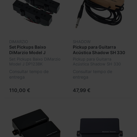
DIMARZIO
SHADOW
Set Pickups Baixo
Pickup para Guitarra
DiMarzio Model J
Acústica Shadow SH 330
DP123BK
Set Pickups Baixo DiMarzio
Pickup para Guitarra
Model J DP123BK
Acústica Shadow SH 330
Consultar tempo de
Consultar tempo de
entrega
entrega
110,00 €
47,99 €