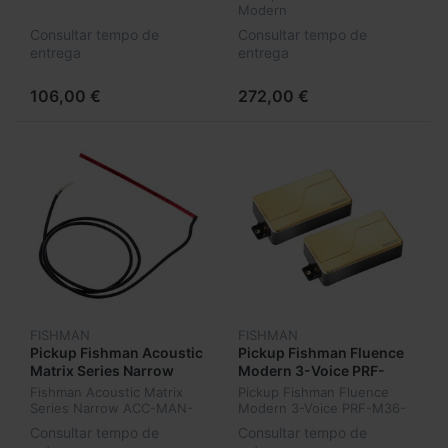
Modern
Consultar tempo de
Consultar tempo de
entrega
entrega
106,00 €
272,00 €
FISHMAN
FISHMAN
Pickup Fishman Acoustic
Pickup Fishman Fluence
Matrix Series Narrow
Modern 3-Voice PRF-
ACC-MAN-NPU
M36-SG2
Fishman Acoustic Matrix
Pickup Fishman Fluence
Series Narrow ACC-MAN-
Modern 3-Voice PRF-M36-
NPU
SG2
Consultar tempo de
Consultar tempo de