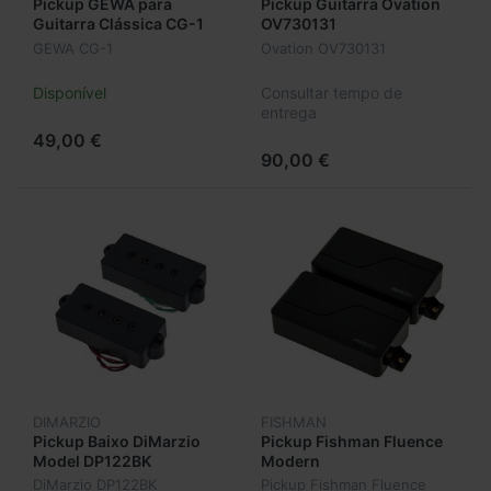
Pickup GEWA para
Pickup Guitarra Ovation
Guitarra Clássica CG-1
OV730131
GEWA CG-1
Ovation OV730131
Disponível
Consultar tempo de
entrega
49,00 €
90,00 €
DIMARZIO
FISHMAN
Pickup Baixo DiMarzio
Pickup Fishman Fluence
Model DP122BK
Modern
DiMarzio DP122BK
Pickup Fishman Fluence