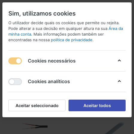
Sim, utilizamos cookies
O utilizador decide quais os cookies que permite ou rejeita.
Pode alterar a sua decisão em qualquer altura na sua
Área da
minha conta
. Mais informações podem também ser
Menu
Iniciar sessão
Comparar
Lista de Desejos
Carrinho
encontradas na nossa
política de privacidade
.
Cabo de Bobina
Cookies necessários
1-22
de
22
Cabo de Bobina
Cookies analíticos
Filtro
Ordenar
Aceitar seleccionado
Aceitar todos