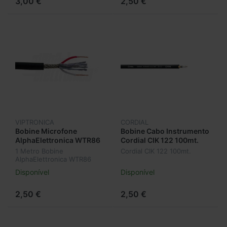
3,00 €
2,50 €
VIPTRONICA
CORDIAL
Bobine Microfone
Bobine Cabo Instrumento
AlphaElettronica WTR86
Cordial CIK 122 100mt.
(1mt.)
1 Metro Bobine
Cordial CIK 122 100mt.
AlphaElettronica WTR86
Disponível
Disponível
2,50 €
2,50 €