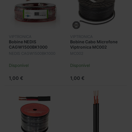
VIPTRONICA
VIPTRONICA
Bobine NEDIS
Bobine Cabo Microfone
CAGW1500BK1000
Viptronica MC002
Coluna 2x1,5 100mt.
NEDIS CAGW1500BK1000
MC002
Disponível
Disponível
1,00 €
1,00 €