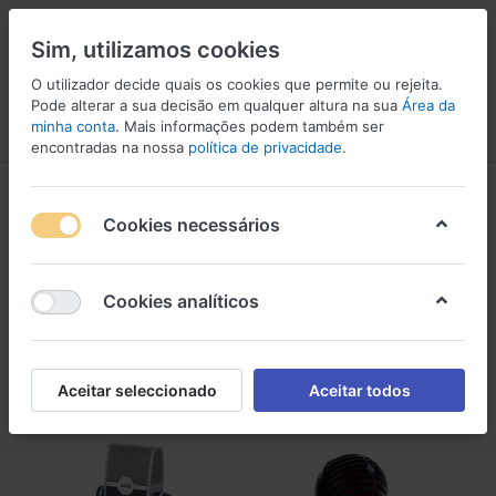
Sim, utilizamos cookies
O utilizador decide quais os cookies que permite ou rejeita.
Pode alterar a sua decisão em qualquer altura na sua
Área da
minha conta
. Mais informações podem também ser
Menu
Iniciar sessão
Comparar
Lista de Desejos
Carrinho
encontradas na nossa
política de privacidade
.
Microfones USB
Cookies necessários
1-9
de
9
Microfones USB
Cookies analíticos
Filtro
Ordenar
Aceitar seleccionado
Aceitar todos