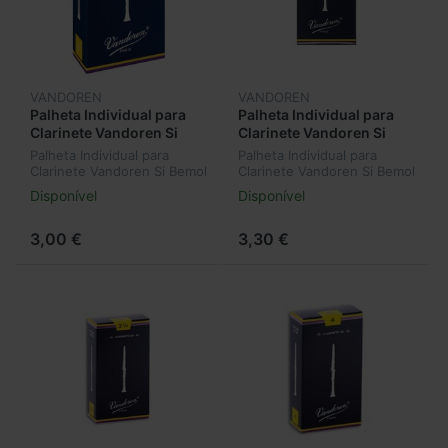
VANDOREN
VANDOREN
Palheta Individual para
Palheta Individual para
Clarinete Vandoren Si
Clarinete Vandoren Si
Bemol (Bb) Nº2,5 CR1025
Bemol (Bb) Nº3 CR103
Palheta Individual para
Palheta Individual para
Clarinete Vandoren Si Bemol
Clarinete Vandoren Si Bemol
(Bb) Nº2,5 CR1025
(Bb) Nº3 CR103
Disponível
Disponível
3,00 €
3,30 €