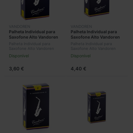
VANDOREN
VANDOREN
Palheta Individual para
Palheta Individual para
Saxofone Alto Vandoren
Saxofone Alto Vandoren
Classic Nº1 SR211
Classic Nº1,5 SR2115
Palheta Individual para
Palheta Individual para
Saxofone Alto Vandoren
Saxofone Alto Vandoren
Classic Nº1 SR211
Classic Nº1,5 SR2115
Disponível
Disponível
3,60 €
4,40 €