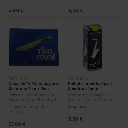
3,00 €
3,00 €
RICO ROYAL
VANDOREN
Caixa de 10 Palhetas para
Palheta Individual para
Saxofone Tenor Rico
Saxofone Tenor
Royal Nº4 226
Vandoren Classic Nº1,5
Caixa de 10 Palhetas para
Palheta Individual para
SR2215
Saxofone Tenor Rico Royal
Saxofone Tenor Vandoren
Nº4 226
Classic Nº1,5 SR2215
Consultar tempo de
Disponível
entrega
5,50 €
27,00 €