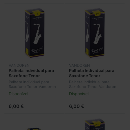
VANDOREN
VANDOREN
Palheta Individual para
Palheta Individual para
Saxofone Tenor
Saxofone Tenor
Vandoren Classic Nº2
Vandoren Classic Nº2,5
Palheta Individual para
Palheta Individual para
SR222
SR2225
Saxofone Tenor Vandoren
Saxofone Tenor Vandoren
Classic Nº2 SR222
Classic Nº2,5 SR2225
Disponível
Disponível
6,00 €
6,00 €