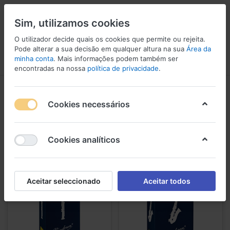
Sim, utilizamos cookies
O utilizador decide quais os cookies que permite ou rejeita.
Pode alterar a sua decisão em qualquer altura na sua
Área da
minha conta
. Mais informações podem também ser
Menu
Iniciar sessão
Comparar
Lista de Desejos
Carrinho
encontradas na nossa
política de privacidade
.
Palhetas para instrumento de sopro
Cookies necessários
1-24
de
49
Palhetas para instrumento de sopro
Cookies analíticos
Aceitar seleccionado
Aceitar todos