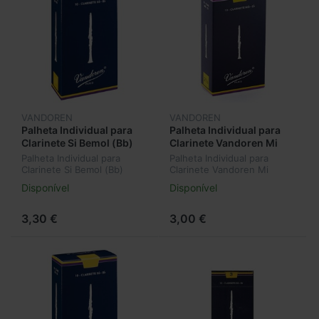
VANDOREN
VANDOREN
Palheta Individual para
Palheta Individual para
Clarinete Si Bemol (Bb)
Clarinete Vandoren Mi
Vandoren Nº2 CR102
Bemol (Eb) Nº2,5 CR1125
Palheta Individual para
Palheta Individual para
Clarinete Si Bemol (Bb)
Clarinete Vandoren Mi
Vandoren Nº2 CR102
Bemol (Eb) Nº2,5 CR1125
Disponível
Disponível
3,30 €
3,00 €