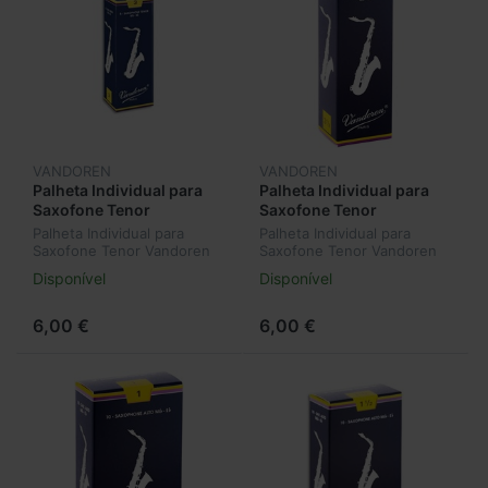
VANDOREN
VANDOREN
Palheta Individual para
Palheta Individual para
Saxofone Tenor
Saxofone Tenor
Vandoren Classic Nº3
Vandoren Classic Nº3,5
Palheta Individual para
Palheta Individual para
SR223
SR2235
Saxofone Tenor Vandoren
Saxofone Tenor Vandoren
Classic Nº3 SR223
Classic Nº3,5 SR2235
Disponível
Disponível
6,00 €
6,00 €