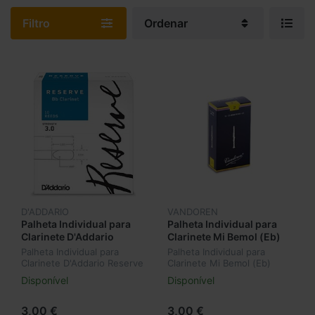
Filtro
Ordenar
D'ADDARIO
VANDOREN
Palheta Individual para
Palheta Individual para
Clarinete D'Addario
Clarinete Mi Bemol (Eb)
Reserve Si Bemol (Bb)
Vandoren Mi Bemol Nº2
Palheta Individual para
Palheta Individual para
Nº3 DCR1030
CR112
Clarinete D'Addario Reserve
Clarinete Mi Bemol (Eb)
Si Bemol (Bb) Nº3 DCR1030
Vandoren Mi Bemol Nº2
Disponível
Disponível
CR112
3,00 €
3,00 €