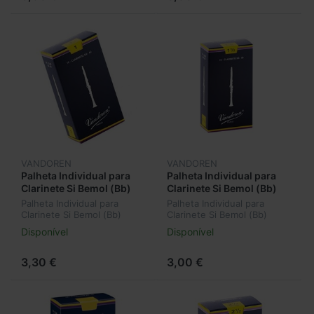
VANDOREN
VANDOREN
Palheta Individual para
Palheta Individual para
Clarinete Si Bemol (Bb)
Clarinete Si Bemol (Bb)
Vandoren Nº1 CR101
Vandoren Nº1,5 CR1015
Palheta Individual para
Palheta Individual para
Clarinete Si Bemol (Bb)
Clarinete Si Bemol (Bb)
Vandoren Nº1 CR101
Vandoren Nº1,5 CR1015
Disponível
Disponível
3,30 €
3,00 €