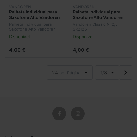
VANDOREN
VANDOREN
Palheta Individual para
Palheta Individual para
Saxofone Alto Vandoren
Saxofone Alto Vandoren
Classic Nº2 SR212
Classic Nº2,5 SR2125
Palheta Individual para
Vandoren Classic Nº2,5
Saxofone Alto Vandoren
SR2125
Classic Nº2 SR212
Disponível
Disponível
4,00 €
4,00 €
24
1
3
por Página
/