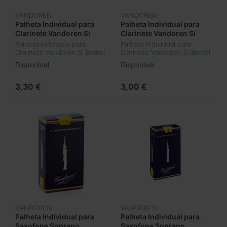
VANDOREN
VANDOREN
Palheta Individual para
Palheta Individual para
Clarinete Vandoren Si
Clarinete Vandoren Si
Bemol (Bb) Nº3,5 CR1035
Bemol (Bb) Nº4 CR104
Palheta Individual para
Palheta Individual para
Clarinete Vandoren Si Bemol
Clarinete Vandoren Si Bemol
(Bb) Nº3,5 CR1035
(Bb) Nº4 CR104
Disponível
Disponível
3,30 €
3,00 €
VANDOREN
VANDOREN
Palheta Individual para
Palheta Individual para
Saxofone Soprano
Saxofone Soprano