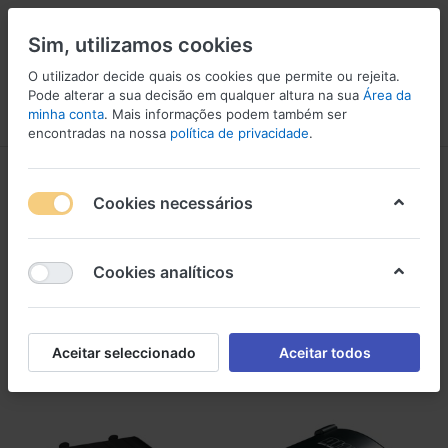
Sim, utilizamos cookies
O utilizador decide quais os cookies que permite ou rejeita.
Pode alterar a sua decisão em qualquer altura na sua
Área da
minha conta
. Mais informações podem também ser
Menu
Iniciar sessão
Comparar
Lista de Desejos
Carrinho
encontradas na nossa
política de privacidade
.
DI-Boxes
Cookies necessários
1-9
de
9
DI-Boxes
Cookies analíticos
Filtro
Ordenar
Aceitar seleccionado
Aceitar todos