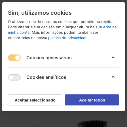
Sim, utilizamos cookies
O utilizador decide quais os cookies que permite ou rejeita.
Pode alterar a sua decisão em qualquer altura na sua
Área da
minha conta
. Mais informações podem também ser
Menu
Iniciar sessão
Comparar
Lista de Desejos
Carrinho
encontradas na nossa
política de privacidade
.
Acessórios
Cookies necessários
1-18
de
18
Acessórios
Cookies analíticos
Filtro
Ordenar
Aceitar seleccionado
Aceitar todos