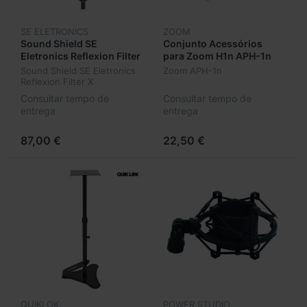
SE ELETRONICS
ZOOM
Sound Shield SE
Conjunto Acessórios
Eletronics Reflexion Filter
para Zoom H1n APH-1n
X
Sound Shield SE Eletronics
Zoom APH-1n
Reflexion Filter X
Consultar tempo de
Consultar tempo de
entrega
entrega
87,00 €
22,50 €
QUIKLOK
POWER STUDIO