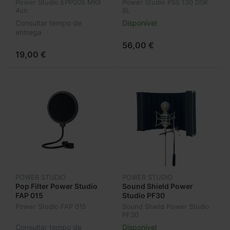
Power Studio EPP005 MKII
Power Studio PSS 130 DSK
4un
BL
Consultar tempo de
Disponível
entrega
56,00 €
19,00 €
POWER STUDIO
POWER STUDIO
Pop Filter Power Studio
Sound Shield Power
FAP 015
Studio PF30
Power Studio FAP 015
Sound Shield Power Studio
PF30
Consultar tempo de
Disponível