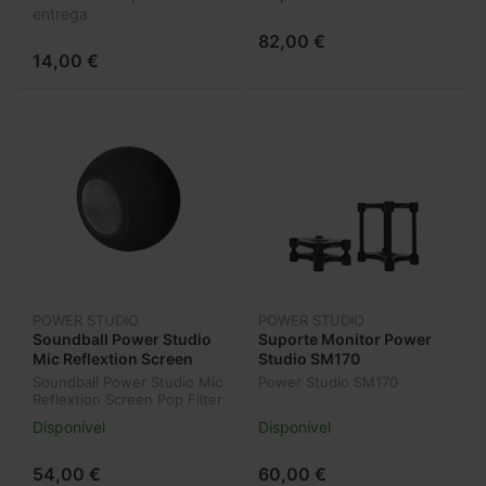
entrega
82,00 €
14,00 €
POWER STUDIO
POWER STUDIO
Soundball Power Studio
Suporte Monitor Power
Mic Reflextion Screen
Studio SM170
Pop Filter
Soundball Power Studio Mic
Power Studio SM170
Reflextion Screen Pop Filter
Disponível
Disponível
54,00 €
60,00 €