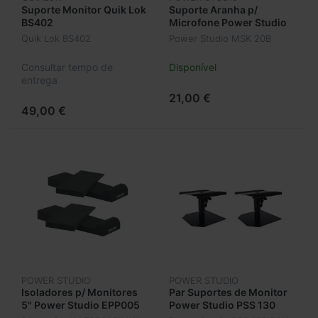
Suporte Monitor Quik Lok
Suporte Aranha p/
BS402
Microfone Power Studio
MSK 20B
Quik Lok BS402
Power Studio MSK 20B
Consultar tempo de
Disponível
entrega
21,00 €
49,00 €
POWER STUDIO
POWER STUDIO
Isoladores p/ Monitores
Par Suportes de Monitor
5" Power Studio EPP005
Power Studio PSS 130
MKII 4un
DSK BL