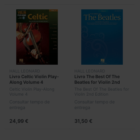
HALL LEONARD
HALL LEONARD
Livro Celtic Violin Play-
Livro The Best Of The
Along Volume 4
Beatles for Violin 2nd
Edition
Celtic Violin Play-Along
The Best Of The Beatles for
Volume 4
Violin 2nd Edition
Consultar tempo de
Consultar tempo de
entrega
entrega
24,99 €
31,50 €