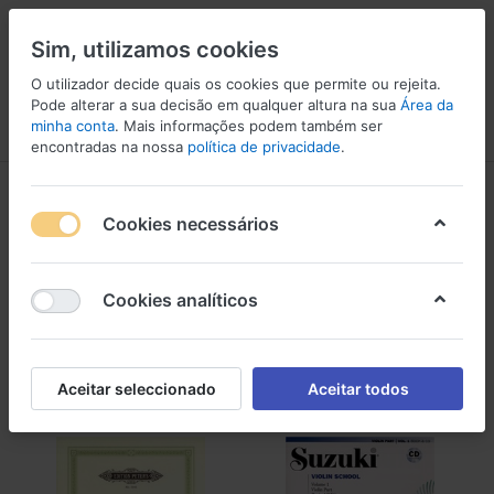
Sim, utilizamos cookies
O utilizador decide quais os cookies que permite ou rejeita.
Pode alterar a sua decisão em qualquer altura na sua
Área da
minha conta
. Mais informações podem também ser
Menu
Iniciar sessão
Comparar
Lista de Desejos
Carrinho
encontradas na nossa
política de privacidade
.
Livros para instrumentos de arco
Cookies necessários
1-16
de
16
Livros para instrumentos de arco
Cookies analíticos
Filtro
Ordenar
Aceitar seleccionado
Aceitar todos