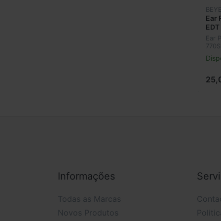
BEY
Ear 
EDT
Ear 
770S
Disp
25,
Informações
Serv
Todas as Marcas
Conta
Novos Produtos
Politi