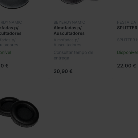
ERDYNAMIC
BEYERDYNAMIC
FESTA DA
fadas p/
Almofadas p/
SPLITTER
cultadores
Auscultadores
rdynamic EDT 770 V
BeyerDynamic EDT 990 V
fadas p/
Almofadas p/
SPLITTER 
0886
926679
ultadores
Auscultadores
rdynamic EDT 770 V
BeyerDynamic EDT 990 V
onível
Consultar tempo de
Disponível
886
926679
entrega
00 €
22,00 €
20,90 €