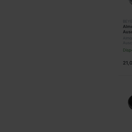
BEY
Almo
Aus
Beye
Almo
100
Ausc
Beye
Disp
1000
21,