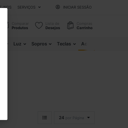
E-NOS
SERVIÇOS
INICIAR SESSÃO
Comparar
Lista de
Compras
Produtos
Desejos
Carrinho
es
Luz
Sopros
Teclas
Acessórios
24
por Página