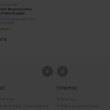
ERDYNAMIC
Pads Beyerdynamic
 770SG 913669
Pads Beyerdynamic EDT
G 913669
onível
01 €
iço
Empresa
cte-nos
Sobre nós
ca de Envios, Devoluções e
Política de privacidade