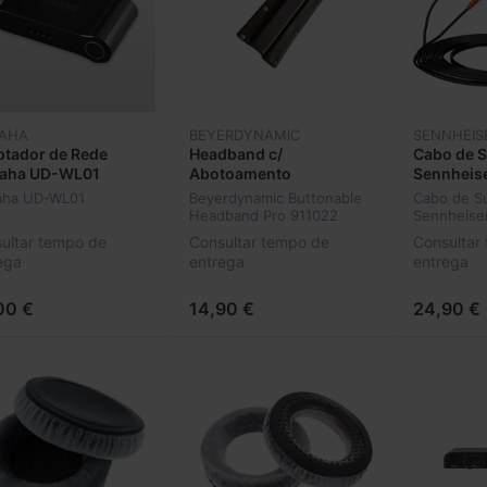
AHA
BEYERDYNAMIC
SENNHEIS
tador de Rede
Headband c/
Cabo de S
aha UD-WL01
Abotoamento
Sennheise
Beyerdynamic Pro
aha UD-WL01
Beyerdynamic Buttonable
Cabo de Su
911022
Headband Pro 911022
Sennheise
ultar tempo de
Consultar tempo de
Consultar
ega
entrega
entrega
00 €
14,90 €
24,90 €