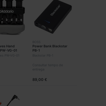
BOSS
aves Hand
Power Bank Blackstar
r PW-VG-01
PB-1
ves PW-VG-01
Blackstar PB-1
Consultar tempo de
entrega
89,00 €