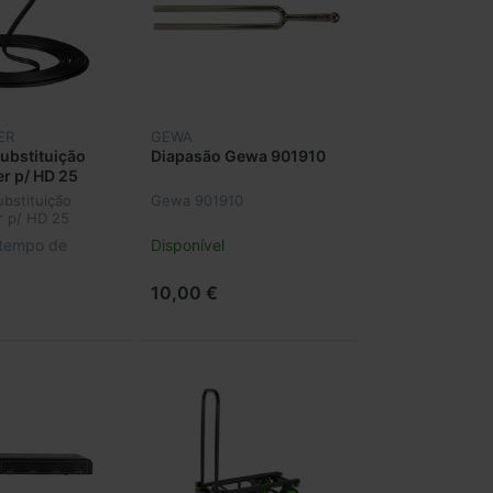
ER
GEWA
ubstituição
Diapasão Gewa 901910
r p/ HD 25
bstituição
Gewa 901910
r p/ HD 25
 tempo de
Disponível
10,00 €