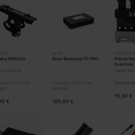
AHA
BOSE
D'ADDARIO
aha BMS10A
Bose Bateria p/ S1 PRO
Planet W
Exercise
aha BMS10A
Planet Wa
ultar tempo de
Consultar tempo de
Disponível
ega
entrega
15,50 €
00 €
165,00 €