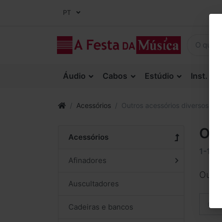
PT
Áudio
Cabos
Estúdio
Inst. Co
Acessórios
Outros acessórios diversos
Out
Acessórios
1-17
d
Afinadores
Outro
Auscultadores
Orde
Cadeiras e bancos