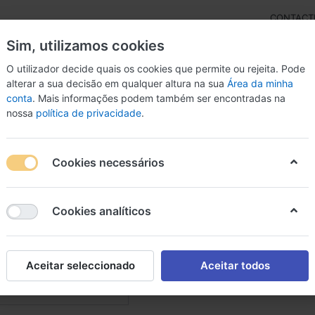
CONTACT
Sim, utilizamos cookies
O utilizador decide quais os cookies que permite ou rejeita. Pode
alterar a sua decisão em qualquer altura na sua
Área da minha
conta
. Mais informações podem também ser encontradas na
rdas
Inst. Arco
Percussão
Livros
Microfon
nossa
política de privacidade
.
Cookies necessários
ros acessórios diversos
Cookies analíticos
e
17
s acessórios diversos
Aceitar seleccionado
Aceitar todos
Em Destaque
nar por