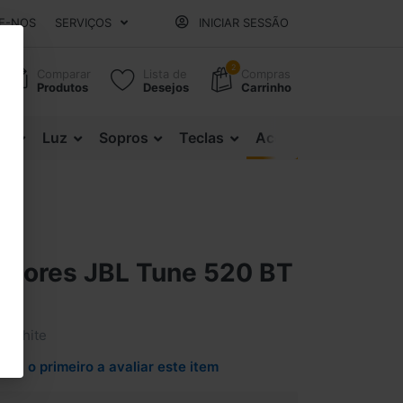
E-NOS
SERVIÇOS
INICIAR SESSÃO
2
Comparar
Lista de
Compras
Produtos
Desejos
Carrinho
es
Luz
Sopros
Teclas
Acessórios
adores JBL Tune 520 BT
T White
Seja o primeiro a avaliar este item