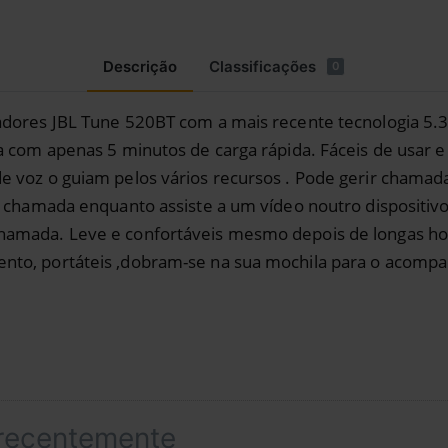
Descrição
Classificações
0
adores JBL Tune 520BT com a mais recente tecnologia 5.3
ra com apenas 5 minutos de carga rápida. Fáceis de usa
 voz o guiam pelos vários recursos . Pode gerir chamad
a chamada enquanto assiste a um vídeo noutro dispositi
amada. Leve e confortáveis mesmo depois de longas hora
to, portáteis ,dobram-se na sua mochila para o acompa
 recentemente