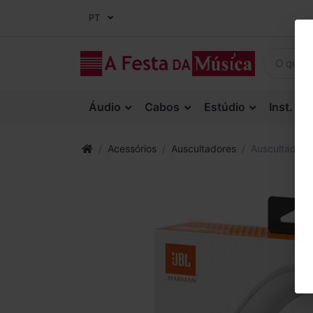
PT
Áudio
Cabos
Estúdio
Inst. Co
Acessórios
Auscultadores
Auscultadore