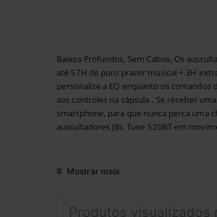
Baixos Profundos, Sem Cabos. Os auscult
até 57H de puro prazer musical + 3H ext
personalize a EQ enquanto os comandos de
aos controles na cápsula . Se receber um
smartphone, para que nunca perca uma ch
auscultadores JBL Tune 520BT em movimen
Frequência:
20Hz - 20kHz
Mostrar mais
Tipo de Ligação:
Sem fios
Produtos visualizados
Conectividade:
Bluetooth 5.3