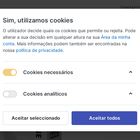
CONTACT
Sim, utilizamos cookies
O utilizador decide quais os cookies que permite ou rejeita. Pode
alterar a sua decisão em qualquer altura na sua
Área da minha
conta
. Mais informações podem também ser encontradas na
rdas
Inst. Arco
Percussão
Livros
Microfon
nossa
política de privacidade
.
s JBL Tune 520 BT Branco
Cookies necessários
Auscult
Cookies analíticos
Branco
JBL Tune 520 B
Aceitar seleccionado
Aceitar todos