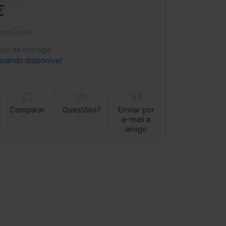
€
 mais envio
mpo de entrega
quando disponível
Comparar
Questões?
Enviar por
e-mail a
amigo