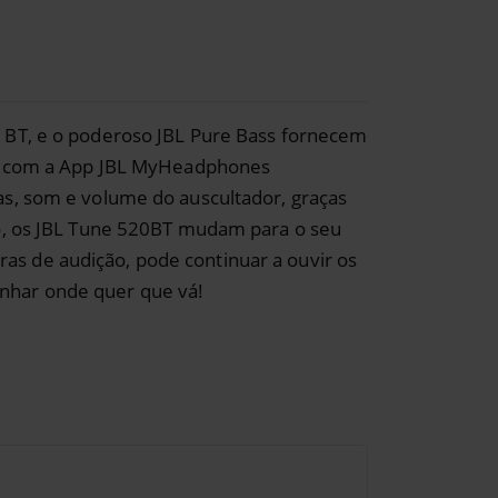
 BT, e o poderoso JBL Pure Bass fornecem
r e com a App JBL MyHeadphones
as, som e volume do auscultador, graças
vo, os JBL Tune 520BT mudam para o seu
s de audição, pode continuar a ouvir os
nhar onde quer que vá!