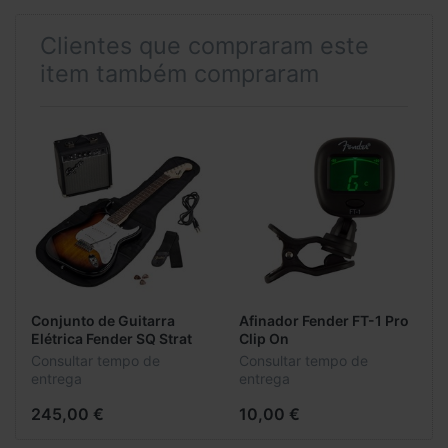
Clientes que compraram este
item também compraram
Conjunto de Guitarra
Afinador Fender FT-1 Pro
Elétrica Fender SQ Strat
Clip On
10G Brown Sunburst
Consultar tempo de
Consultar tempo de
entrega
entrega
245,00 €
10,00 €