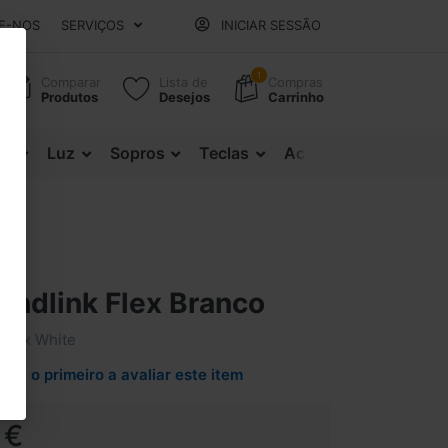
E-NOS
SERVIÇOS
INICIAR SESSÃO
1
Comparar
Lista de
Compras
Produtos
Desejos
Carrinho
es
Luz
Sopros
Teclas
Acessórios
undlink Flex Branco
Flex White
Seja o primeiro a avaliar este item
 €