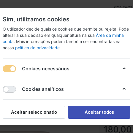
CONTACT
Sim, utilizamos cookies
O utilizador decide quais os cookies que permite ou rejeita. Pode
alterar a sua decisão em qualquer altura na sua
Área da minha
conta
. Mais informações podem também ser encontradas na
rdas
Inst. Arco
Percussão
Livros
Microfon
nossa
política de privacidade
.
ose Soundlink Flex Branco
Cookies necessários
Bose So
Cookies analíticos
Bose Soundlink 
Aceitar seleccionado
Aceitar todos
180,00