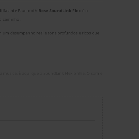
ltifalante Bluetooth
Bose SoundLink Flex
é o
do caminho.
om um desempenho real e tons profundos e ricos que
a música. É aqui que o SoundLink Flex brilha. O som é
ilibrados, permitindo-lhe ouvir todos os tons. E o
 inovadora alojada num design elegante e versátil.
 ele continuará a tocar. Até flutua, por isso não se
e preocupar se ficar cheio de areia da praia. Para