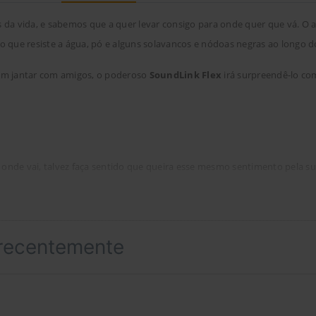
da vida, e sabemos que a quer levar consigo para onde quer que vá. O a
 que resiste a água, pó e alguns solavancos e nódoas negras ao longo 
um jantar com amigos, o poderoso
SoundLink Flex
irá surpreendê-lo c
 onde vai, talvez faça sentido que queira esse mesmo sentimento pela su
todos os instrumentos e nuances nas vozes. Os agudos e os graves são equ
ca preferida com a máxima potência. Tudo isto é possível com tecnologia
 recentemente
IP67, o altifalante SoundLink Flex é à prova de água. Coloque-o na água e
ste altifalante também está protegido contra o pó, pelo que não tem de s