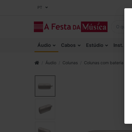
PT
Áudio
Cabos
Estúdio
Inst. Co
Áudio
Colunas
Colunas com bateria
B