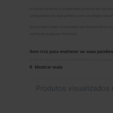
A música alimenta e complementa muitas das paixões 
companheiro musical perfeito, com um design robusto
Quer esteja a fazer caminhadas nas montanhas ou n
melhoram qualquer momento.
Som rico para enaltecer as suas paixões
Se sente uma ligação forte e profunda com os lugares
nítido, claro e sem distorções, para que possa ouvir 
Mostrar mais
seu potente baixo pode ressoar e projetar a sua músi
Produtos visualizados
Sobrevive a derrames, quedas e mais
Rigorosamente testado para cumprir uma classificação 
afundará no fundo do oceano se cair da sua prancha. E