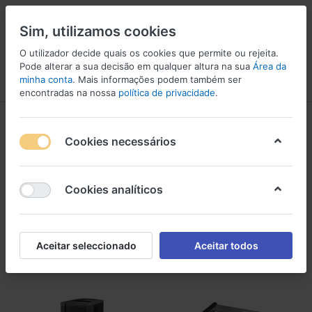
Sim, utilizamos cookies
O utilizador decide quais os cookies que permite ou rejeita.
Pode alterar a sua decisão em qualquer altura na sua
Área da
minha conta
. Mais informações podem também ser
Menu
Iniciar sessão
Comparar
Lista de Desejos
Carrinho
encontradas na nossa
política de privacidade
.
BOSE
Cookies necessários
1-20
de
20
BOSE
Cookies analíticos
Filtro
Ordenar
Aceitar seleccionado
Aceitar todos