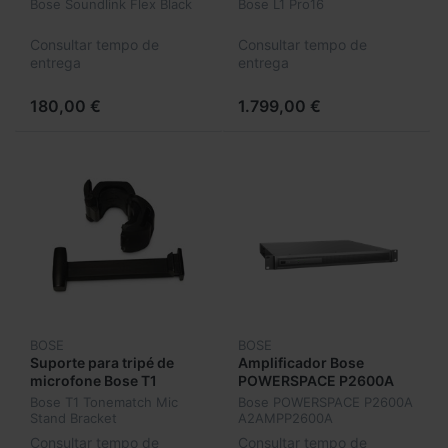
Bose Soundlink Flex Black
Bose L1 Pro16
Consultar tempo de
Consultar tempo de
entrega
entrega
180,00 €
1.799,00 €
BOSE
BOSE
Suporte para tripé de
Amplificador Bose
microfone Bose T1
POWERSPACE P2600A
Tonematch
A2AMPP2600A
Bose T1 Tonematch Mic
Bose POWERSPACE P2600A
A2PAST1STANDBRK
Stand Bracket
A2AMPP2600A
A2PAST1STANDBRK
Consultar tempo de
Consultar tempo de