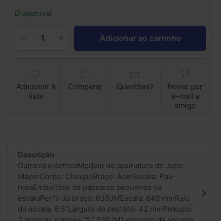
Disponível
Adicionar ao carrinho
Adicionar à
Comparar
Questões?
Enviar por
lista
e-mail a
amigo
Descrição
Guitarra eléctricaModelo de assinatura de John
MayerCorpo: ChoupoBraço: ÁcerEscala: Pau-
rosaEmbutidos de pássaros pequenos na
escalaPerfil do braço: 635JMEscala: 648 mmRaio
da escala: 8.5"Largura da pestana: 42 mmPickups:
3 bobinas simples "S" 635JM1 controlo de volume