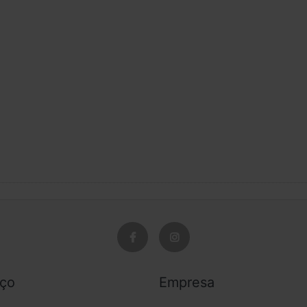
a utilização com o Bose S1 Pro PA e outros modelos de
55,0 cm
iço
Empresa