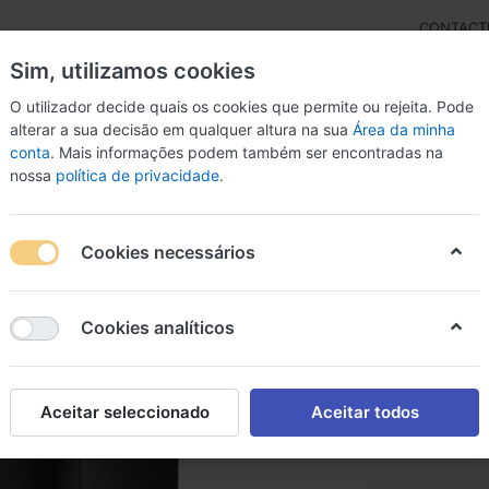
CONTACT
Sim, utilizamos cookies
O utilizador decide quais os cookies que permite ou rejeita. Pode
alterar a sua decisão em qualquer altura na sua
Área da minha
conta
. Mais informações podem também ser encontradas na
rdas
Inst. Arco
Percussão
Livros
Microfon
nossa
política de privacidade
.
bwoofer Amplificado Bose SUB 2
Cookies necessários
Subwoof
Cookies analíticos
SUB 2
Bose SUB 2
Aceitar seleccionado
Aceitar todos