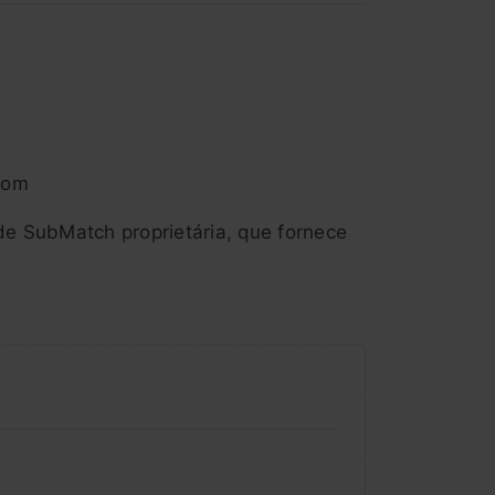
som
de SubMatch proprietária, que fornece
tes
 crossover selecionáveis