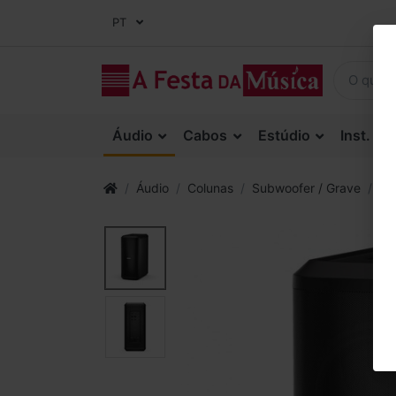
PT
Áudio
Cabos
Estúdio
Inst. Co
Áudio
Colunas
Subwoofer / Grave
Su