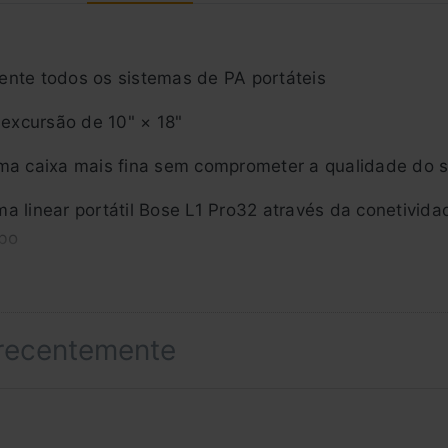
ente todos os sistemas de PA portáteis
 excursão de 10" × 18"
uma caixa mais fina sem comprometer a qualidade do 
a linear portátil Bose L1 Pro32 através da conetivida
abo
aves activos a um L1 Pro32
m cima do outro para obter graves ainda mais poten
 recentemente
a a frente e diminui o feedback
ivos através da entrada e saída de linha com modos de