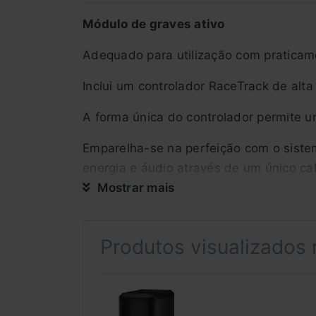
Módulo de graves ativo
Adequado para utilização com praticam
Inclui um controlador RaceTrack de alta
A forma única do controlador permite 
Emparelha-se na perfeição com o sistem
energia e áudio através de um único c
Mostrar mais
Podem ser ligados até 2 módulos de gr
Podem ser colocados 2 subwoofers um e
Produtos visualizados
O modo cardioide orienta os graves par
Emparelhar com outros altifalantes act