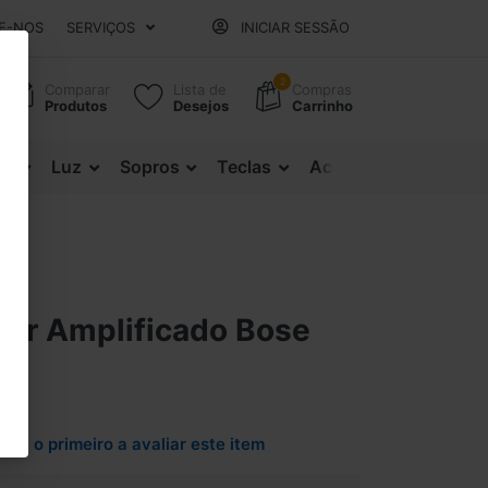
E-NOS
SERVIÇOS
INICIAR SESSÃO
2
Comparar
Lista de
Compras
Produtos
Desejos
Carrinho
es
Luz
Sopros
Teclas
Acessórios
er Amplificado Bose
Seja o primeiro a avaliar este item