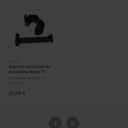
BOSE
Suporte para tripé de
microfone Bose T1
Tonematch
Consultar tempo de
A2PAST1STANDBRK
entrega
31,00 €